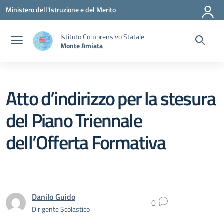
Vai ai contenuti
Vai al menu di navigazione
Vai al footer
Ministero dell'Istruzione e del Merito
Istituto Comprensivo Statale
Monte Amiata
Atto d’indirizzo per la stesura
del Piano Triennale
dell’Offerta Formativa
Danilo Guido
0
Dirigente Scolastico