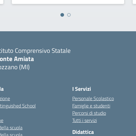
tituto Comprensivo Statale
onte Amiata
ozzano (MI)
la
I Servizi
zione
Personale Scolastico
stinguished School
Famiglie e studenti
Percorsi di studio
ne
Tutti i servizi
della scuola
Didattica
della scuola