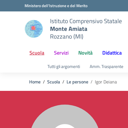
Vai ai contenuti
Vai al menu di navigazione
Vai al footer
Ministero dell'Istruzione e del Merito
Istituto Comprensivo Statale
Monte Amiata
Rozzano (MI)
Scuola
Servizi
Novità
Didattica
Tutti gli argomenti
Amm. Trasparente
Home
Scuola
Le persone
Igor Deiana