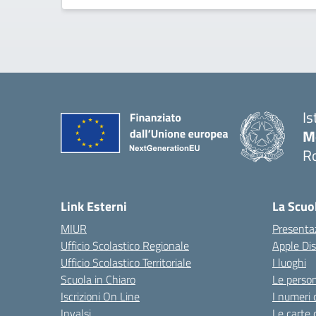
Is
M
R
Link Esterni
La Scuo
MIUR
Presenta
Ufficio Scolastico Regionale
Apple Di
Ufficio Scolastico Territoriale
I luoghi
Scuola in Chiaro
Le perso
Iscrizioni On Line
I numeri 
Invalsi
Le carte 