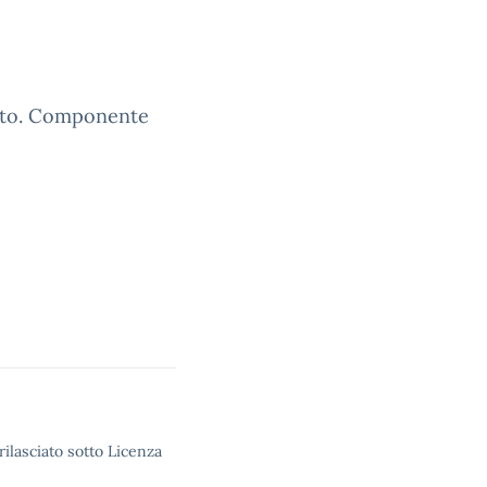
tuto. Componente
rilasciato sotto Licenza