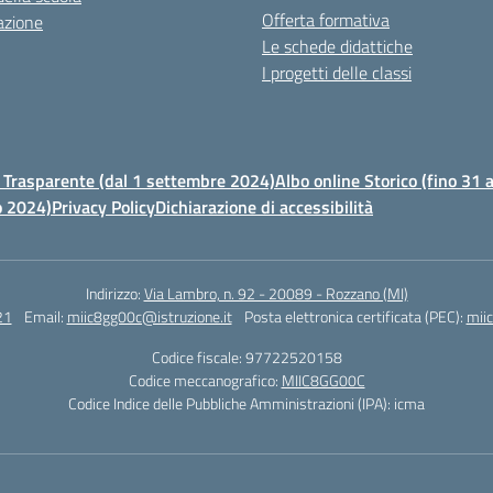
Offerta formativa
azione
Le schede didattiche
I progetti delle classi
Trasparente (dal 1 settembre 2024)
Albo online Storico (fino 31
o 2024)
Privacy Policy
Dichiarazione di accessibilità
Indirizzo:
Via Lambro, n. 92 - 20089 - Rozzano (MI)
21
Email:
miic8gg00c@istruzione.it
Posta elettronica certificata (PEC):
mii
Codice fiscale: 97722520158
Codice meccanografico:
MIIC8GG00C
Codice Indice delle Pubbliche Amministrazioni (IPA): icma