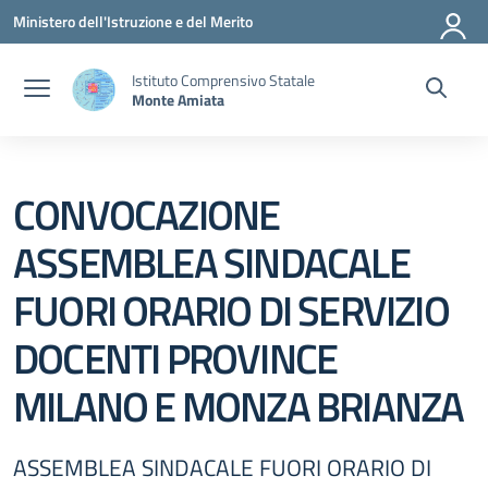
Vai ai contenuti
Vai al menu di navigazione
Vai al footer
Ministero dell'Istruzione e del Merito
Istituto Comprensivo Statale
Monte Amiata
CONVOCAZIONE
ASSEMBLEA SINDACALE
FUORI ORARIO DI SERVIZIO
DOCENTI PROVINCE
MILANO E MONZA BRIANZA
ASSEMBLEA SINDACALE FUORI ORARIO DI