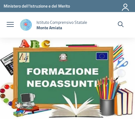
Vai ai contenuti
Vai al menu di navigazione
Vai al footer
Ministero dell'Istruzione e del Merito
Istituto Comprensivo Statale
Monte Amiata