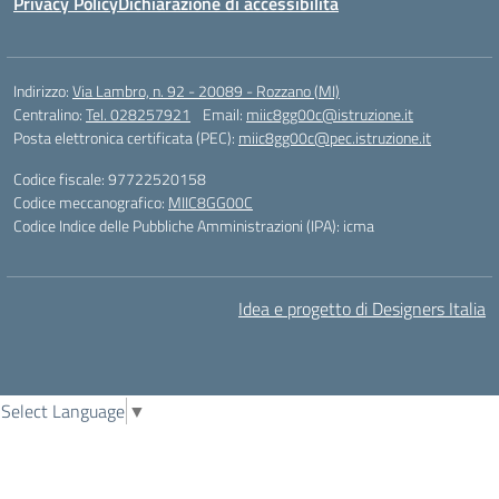
Privacy Policy
Dichiarazione di accessibilità
Indirizzo:
Via Lambro, n. 92 - 20089 - Rozzano (MI)
Centralino:
Tel. 028257921
Email:
miic8gg00c@istruzione.it
Posta elettronica certificata (PEC):
miic8gg00c@pec.istruzione.it
Codice fiscale: 97722520158
Codice meccanografico:
MIIC8GG00C
Codice Indice delle Pubbliche Amministrazioni (IPA): icma
Idea e progetto di Designers Italia
Select Language
▼