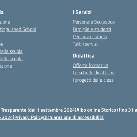
la
I Servizi
zione
Personale Scolastico
stinguished School
Famiglie e studenti
Percorsi di studio
ne
Tutti i servizi
della scuola
Didattica
della scuola
Offerta formativa
azione
Le schede didattiche
I progetti delle classi
Trasparente (dal 1 settembre 2024)
Albo online Storico (fino 31
o 2024)
Privacy Policy
Dichiarazione di accessibilità