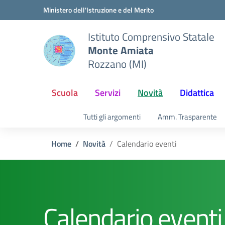
Vai ai contenuti
Vai al menu di navigazione
Vai al footer
Ministero dell'Istruzione e del Merito
Istituto Comprensivo Statale
Monte Amiata
Rozzano (MI)
Scuola
Servizi
Novità
Didattica
Tutti gli argomenti
Amm. Trasparente
Home
Novità
Calendario eventi
Calendario eventi