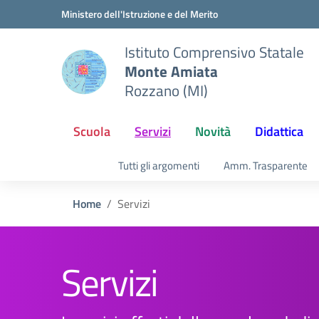
Vai ai contenuti
Vai al menu di navigazione
Vai al footer
Ministero dell'Istruzione e del Merito
Istituto Comprensivo Statale
Monte Amiata
Rozzano (MI)
Scuola
Servizi
Novità
Didattica
Tutti gli argomenti
Amm. Trasparente
Home
Servizi
Servizi