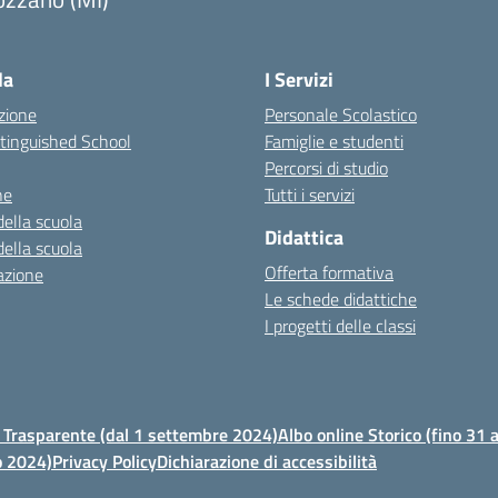
la
I Servizi
zione
Personale Scolastico
stinguished School
Famiglie e studenti
Percorsi di studio
ne
Tutti i servizi
della scuola
Didattica
della scuola
Offerta formativa
azione
Le schede didattiche
I progetti delle classi
Trasparente (dal 1 settembre 2024)
Albo online Storico (fino 31
o 2024)
Privacy Policy
Dichiarazione di accessibilità