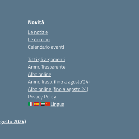
Novità
Le notizie
Le circolari
Calendario eventi
Tutti gli argomenti
Amm. Trasparente
Albo online
Amm. Trasp. (fino a agosto’24)
Albo online (fino a agosto’24)
Privacy Policy
Lingue
 agosto 2024)