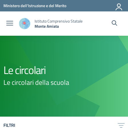
Vai ai contenuti
Vai al menu di navigazione
Vai al footer
Ministero dell'Istruzione e del Merito
Istituto Comprensivo Statale
Monte Amiata
Le circolari
Le circolari della scuola
FILTRI