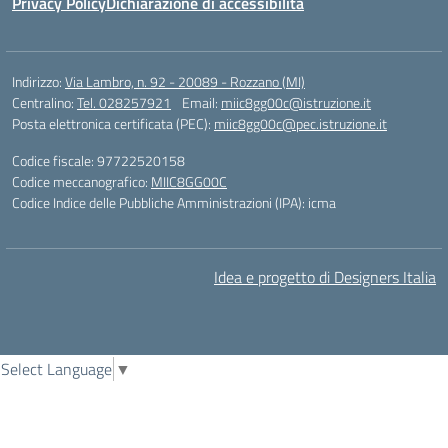
Privacy Policy
Dichiarazione di accessibilità
Indirizzo:
Via Lambro, n. 92 - 20089 - Rozzano (MI)
Centralino:
Tel. 028257921
Email:
miic8gg00c@istruzione.it
Posta elettronica certificata (PEC):
miic8gg00c@pec.istruzione.it
Codice fiscale: 97722520158
Codice meccanografico:
MIIC8GG00C
Codice Indice delle Pubbliche Amministrazioni (IPA): icma
Idea e progetto di Designers Italia
Select Language
▼