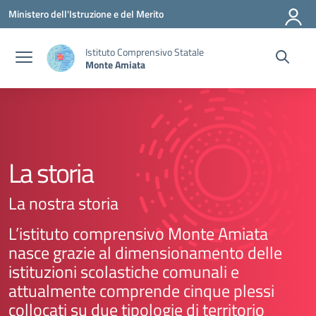
Vai ai contenuti
Vai al menu di navigazione
Vai al footer
Ministero dell'Istruzione e del Merito
Istituto Comprensivo Statale
Monte Amiata
La storia
La nostra storia
L’istituto comprensivo Monte Amiata
nasce grazie al dimensionamento delle
istituzioni scolastiche comunali e
attualmente comprende cinque plessi
collocati su due tipologie di territorio