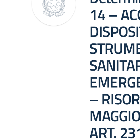
14 – AC
DISPOSI
STRUME
SANITAR
EMERGE
– RISOR
MAGGIO 
ART. 2