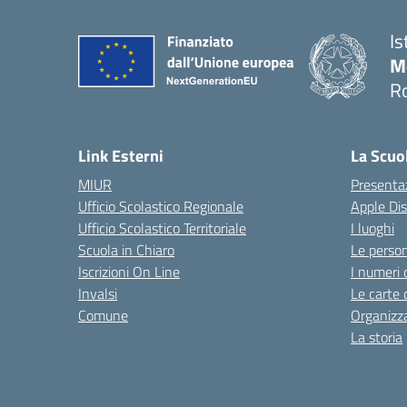
Is
M
R
Link Esterni
La Scuo
MIUR
Presenta
Ufficio Scolastico Regionale
Apple Di
Ufficio Scolastico Territoriale
I luoghi
Scuola in Chiaro
Le perso
Iscrizioni On Line
I numeri 
Invalsi
Le carte 
Comune
Organizz
La storia