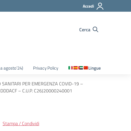
Accedi
Cerca
o a agosto’24)
Privacy Policy
Lingue
ICO SANITARI PER EMERGENZA COVID-19 –
82DDDACF – C.U.P. C26J20000240001
Stampa / Condividi