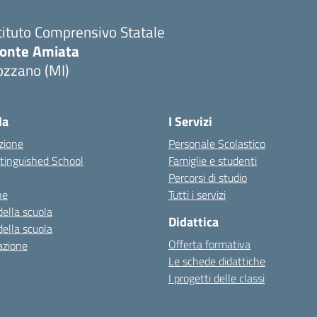
tituto Comprensivo Statale
onte Amiata
ozzano (MI)
la
I Servizi
zione
Personale Scolastico
stinguished School
Famiglie e studenti
Percorsi di studio
ne
Tutti i servizi
della scuola
Didattica
della scuola
Offerta formativa
azione
Le schede didattiche
I progetti delle classi