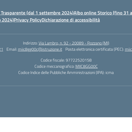
Trasparente (dal 1 settembre 2024)
Albo online Storico (fino 31
o 2024)
Privacy Policy
Dichiarazione di accessibilità
Indirizzo:
Via Lambro, n. 92 - 20089 - Rozzano (MI)
21
Email:
miic8gg00c@istruzione.it
Posta elettronica certificata (PEC):
mii
Codice fiscale: 97722520158
Codice meccanografico:
MIIC8GG00C
Codice Indice delle Pubbliche Amministrazioni (IPA): icma