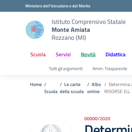
Vai ai contenuti
Vai al menu di navigazione
Vai al footer
Ministero dell'Istruzione e del Merito
Istituto Comprensivo Statale
Monte Amiata
Rozzano (MI)
Scuola
Servizi
Novità
Didattica
Tutti gli argomenti
Amm. Trasparente
Home
Le carte
Albo
Determina 
Scuola
della scuola
online
RISORSE D.L.
00000/2020
Determin