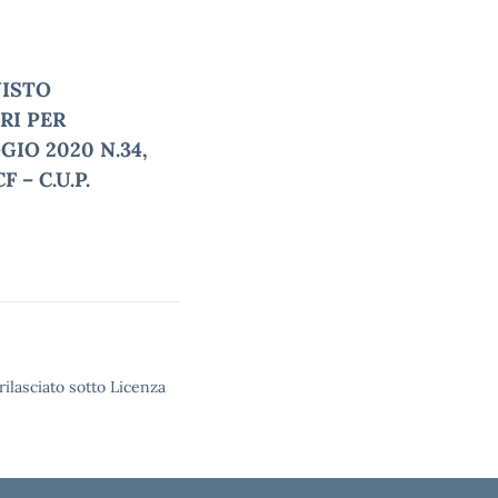
UISTO
RI PER
GIO 2020 N.34,
 – C.U.P.
rilasciato sotto Licenza