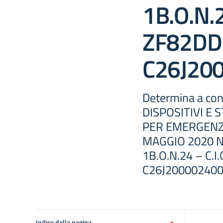
1B.O.N.2
ZF82DDD
C26J20
Determina a con
DISPOSITIVI E 
PER EMERGENZA
MAGGIO 2020 N
1B.O.N.24 – C.I
C26J20000240
Indice della pagina