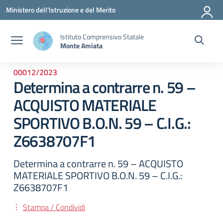
Vai ai contenuti
Vai al menu di navigazione
Vai al footer
Ministero dell'Istruzione e del Merito
Istituto Comprensivo Statale
Monte Amiata
00012/2023
Determina a contrarre n. 59 –
ACQUISTO MATERIALE
SPORTIVO B.O.N. 59 – C.I.G.:
Z6638707F1
Determina a contrarre n. 59 – ACQUISTO
MATERIALE SPORTIVO B.O.N. 59 – C.I.G.:
Z6638707F1
Stampa / Condividi