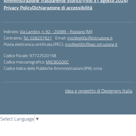
Amministrazione Trasparente Storico (fino 31 agosto 2024)
Privacy Policy
Dichiarazione di accessibilità
Indirizzo:
Via Lambro, n. 92 - 20089 - Rozzano (MI)
Centralino:
Tel. 028257921
Email:
miic8gg00c@istruzione.it
Posta elettronica certificata (PEC):
miic8gg00c@pec.istruzione.it
Codice fiscale: 97722520158
Codice meccanografico:
MIIC8GG00C
Codice Indice delle Pubbliche Amministrazioni (IPA): icma
Idea e progetto di Designers Italia
Select Language
▼