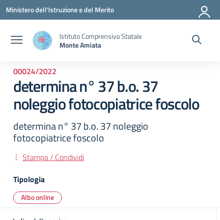
Vai ai contenuti
Vai al menu di navigazione
Vai al footer
Ministero dell'Istruzione e del Merito
Istituto Comprensivo Statale
Monte Amiata
00024/2022
determina n° 37 b.o. 37
noleggio fotocopiatrice foscolo
determina n° 37 b.o. 37 noleggio
fotocopiatrice foscolo
Stampa / Condividi
Tipologia
Albo online