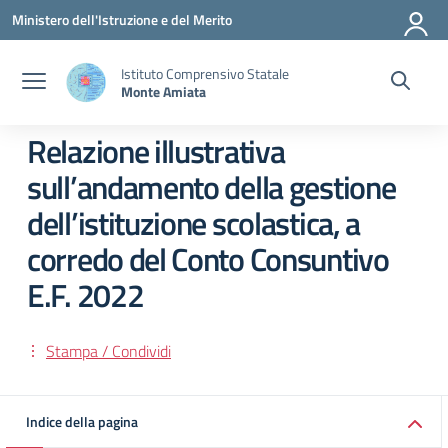
Vai ai contenuti
Vai al menu di navigazione
Vai al footer
Ministero dell'Istruzione e del Merito
Istituto Comprensivo Statale
Monte Amiata
Relazione illustrativa
sull’andamento della gestione
dell’istituzione scolastica, a
corredo del Conto Consuntivo
E.F. 2022
Stampa / Condividi
Indice della pagina