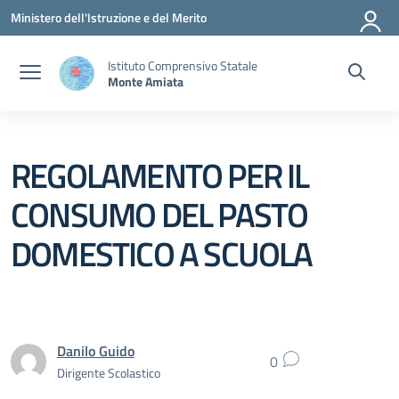
Vai ai contenuti
Vai al menu di navigazione
Vai al footer
Ministero dell'Istruzione e del Merito
Istituto Comprensivo Statale
Monte Amiata
REGOLAMENTO PER IL
CONSUMO DEL PASTO
DOMESTICO A SCUOLA
Danilo Guido
0
Dirigente Scolastico