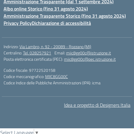
Amministrazione Trasparente (dal 1 settembre 2024)
Albo online Storico (fino 31 agosto 2024)
Amministrazione Trasparente Storico (fino 31 agosto 2024)
Privacy Policy
Dichiarazione di accessibilità
Indirizzo:
Via Lambro, n. 92 - 20089 - Rozzano (MI)
Centralino:
Tel. 028257921
Email:
miic8gg00c@istruzione.it
Posta elettronica certificata (PEC):
miic8gg00c@pec.istruzione.it
Codice fiscale: 97722520158
Codice meccanografico:
MIIC8GG00C
Codice Indice delle Pubbliche Amministrazioni (IPA): icma
Idea e progetto di Designers Italia
Select Language
▼