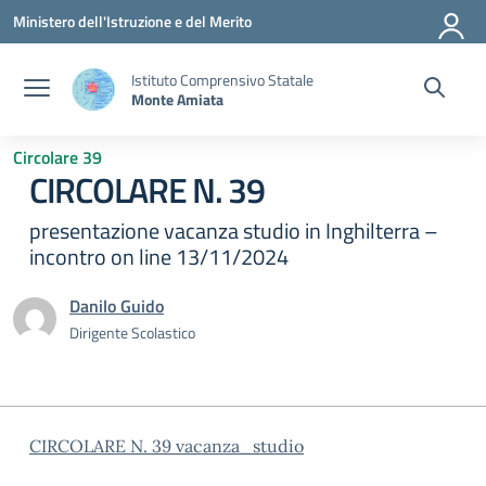
Vai ai contenuti
Vai al menu di navigazione
Vai al footer
Ministero dell'Istruzione e del Merito
Istituto Comprensivo Statale
Monte Amiata
Circolare 39
CIRCOLARE N. 39
presentazione vacanza studio in Inghilterra –
incontro on line 13/11/2024
Danilo Guido
Dirigente Scolastico
CIRCOLARE N. 39 vacanza_studio