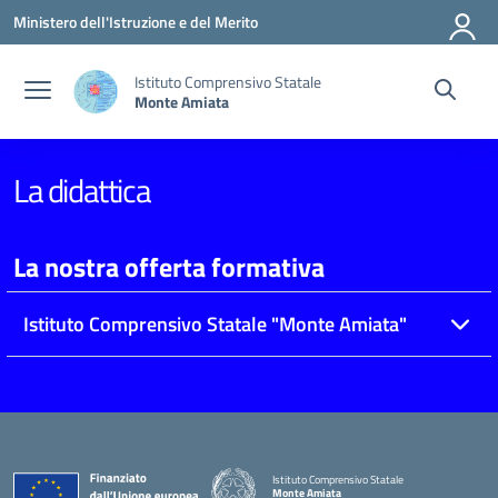
Vai ai contenuti
Vai al menu di navigazione
Vai al footer
Ministero dell'Istruzione e del Merito
Istituto Comprensivo Statale
Monte Amiata
La didattica
La nostra offerta formativa
Istituto Comprensivo Statale "Monte Amiata"
Istituto Comprensivo Statale
Monte Amiata