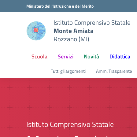
Vai ai contenuti
Vai al menu di navigazione
Vai al footer
Ministero dell'Istruzione e del Merito
Istituto Comprensivo Statale
Monte Amiata
Rozzano (MI)
Scuola
Servizi
Novità
Didattica
Tutti gli argomenti
Amm. Trasparente
Istituto Comprensivo Statale