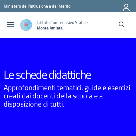
Vai ai contenuti
Vai al menu di navigazione
Vai al footer
Ministero dell'Istruzione e del Merito
Istituto Comprensivo Statale
Monte Amiata
Le schede didattiche
Approfondimenti tematici, guide e esercizi
creati dai docenti della scuola e a
disposizione di tutti.