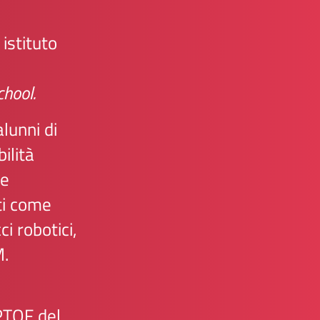
istituto
chool.
alunni di
ilità
ze
ti come
ci robotici,
M.
PTOF del