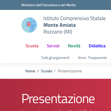
Vai ai contenuti
Vai al menu di navigazione
Vai al footer
Ministero dell'Istruzione e del Merito
Istituto Comprensivo Statale
Monte Amiata
Rozzano (MI)
Scuola
Servizi
Novità
Didattica
Tutti gli argomenti
Amm. Trasparente
Home
Scuola
Presentazione
Presentazione