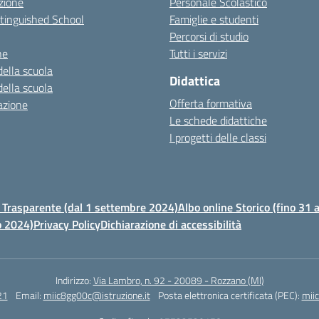
zione
Personale Scolastico
stinguished School
Famiglie e studenti
Percorsi di studio
ne
Tutti i servizi
della scuola
Didattica
della scuola
Offerta formativa
azione
Le schede didattiche
I progetti delle classi
Trasparente (dal 1 settembre 2024)
Albo online Storico (fino 31
o 2024)
Privacy Policy
Dichiarazione di accessibilità
Indirizzo:
Via Lambro, n. 92 - 20089 - Rozzano (MI)
21
Email:
miic8gg00c@istruzione.it
Posta elettronica certificata (PEC):
mii