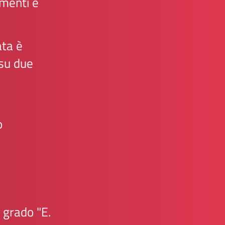
amenti e
ata è
 su due
o
 grado "E.