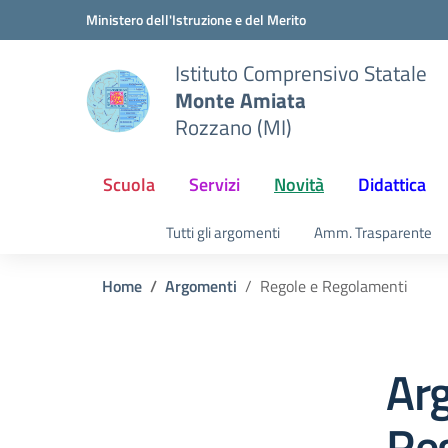
Vai ai contenuti
Vai al menu di navigazione
Vai al footer
Ministero dell'Istruzione e del Merito
Istituto Comprensivo Statale
Monte Amiata
Rozzano (MI)
Scuola
Servizi
Novità
Didattica
Tutti gli argomenti
Amm. Trasparente
Home
Argomenti
Regole e Regolamenti
Ar
Re