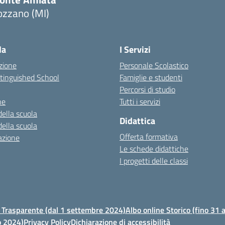
ozzano (MI)
la
I Servizi
zione
Personale Scolastico
stinguished School
Famiglie e studenti
Percorsi di studio
ne
Tutti i servizi
della scuola
Didattica
della scuola
Offerta formativa
azione
Le schede didattiche
I progetti delle classi
Trasparente (dal 1 settembre 2024)
Albo online Storico (fino 31
o 2024)
Privacy Policy
Dichiarazione di accessibilità