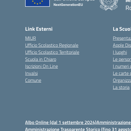
R
Link Esterni
La Scuo
MIUR
Presenta
Ufficio Scolastico Regionale
Apple Di
Ufficio Scolastico Territoriale
I luoghi
Scuola in Chiaro
Le perso
Iscrizioni On Line
I numeri 
Invalsi
Le carte 
Comune
Organizz
La storia
Albo Online (dal 1 settembre 2024)
Amministrazione 
Amministrazione Trasparente Storico (fino 31 agost