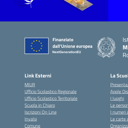
Is
M
R
Link Esterni
La Scuo
MIUR
Presenta
Ufficio Scolastico Regionale
Apple Di
Ufficio Scolastico Territoriale
I luoghi
Scuola in Chiaro
Le perso
Iscrizioni On Line
I numeri 
Invalsi
Le carte 
Comune
Organizz