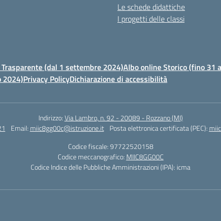
Le schede didattiche
I progetti delle classi
Trasparente (dal 1 settembre 2024)
Albo online Storico (fino 31
o 2024)
Privacy Policy
Dichiarazione di accessibilità
Indirizzo:
Via Lambro, n. 92 - 20089 - Rozzano (MI)
21
Email:
miic8gg00c@istruzione.it
Posta elettronica certificata (PEC):
mii
Codice fiscale: 97722520158
Codice meccanografico:
MIIC8GG00C
Codice Indice delle Pubbliche Amministrazioni (IPA): icma