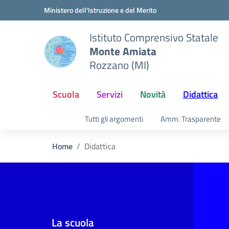
Vai ai contenuti
Vai al menu di navigazione
Vai al footer
Ministero dell'Istruzione e del Merito
Istituto Comprensivo Statale
Monte Amiata
Rozzano (MI)
Scuola
Servizi
Novità
Didattica
Tutti gli argomenti
Amm. Trasparente
Home
Didattica
La scuola