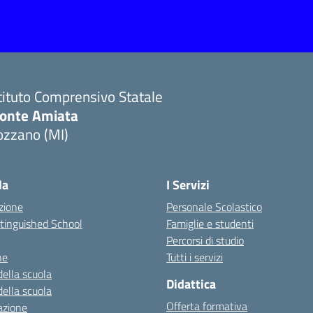
tituto Comprensivo Statale
onte Amiata
ozzano (MI)
la
I Servizi
zione
Personale Scolastico
stinguished School
Famiglie e studenti
Percorsi di studio
ne
Tutti i servizi
della scuola
Didattica
della scuola
Offerta formativa
azione