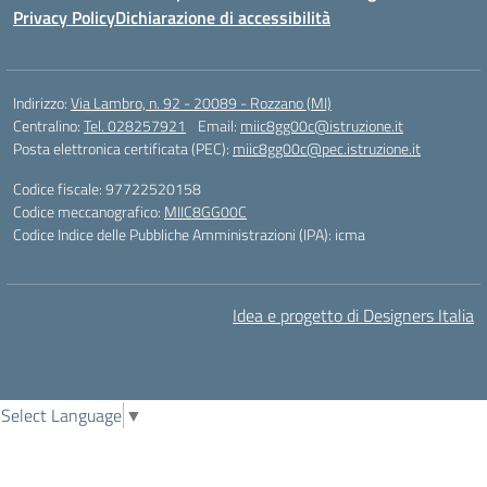
Privacy Policy
Dichiarazione di accessibilità
Indirizzo:
Via Lambro, n. 92 - 20089 - Rozzano (MI)
Centralino:
Tel. 028257921
Email:
miic8gg00c@istruzione.it
Posta elettronica certificata (PEC):
miic8gg00c@pec.istruzione.it
Codice fiscale: 97722520158
Codice meccanografico:
MIIC8GG00C
Codice Indice delle Pubbliche Amministrazioni (IPA): icma
Idea e progetto di Designers Italia
Select Language
▼