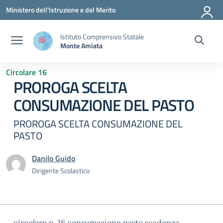
Vai ai contenuti
Vai al menu di navigazione
Vai al footer
Ministero dell'Istruzione e del Merito
Istituto Comprensivo Statale
Monte Amiata
Circolare 16
PROROGA SCELTA
CONSUMAZIONE DEL PASTO
PROROGA SCELTA CONSUMAZIONE DEL
PASTO
Danilo Guido
Dirigente Scolastico
circolare n. 16 consumazione pasto scadenza