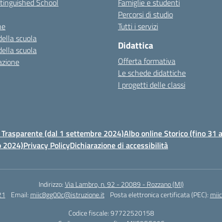
stinguished School
Famiglie e studenti
Percorsi di studio
ne
Tutti i servizi
della scuola
Didattica
della scuola
Offerta formativa
azione
Le schede didattiche
I progetti delle classi
Trasparente (dal 1 settembre 2024)
Albo online Storico (fino 31
o 2024)
Privacy Policy
Dichiarazione di accessibilità
Indirizzo:
Via Lambro, n. 92 - 20089 - Rozzano (MI)
21
Email:
miic8gg00c@istruzione.it
Posta elettronica certificata (PEC):
mii
Codice fiscale: 97722520158