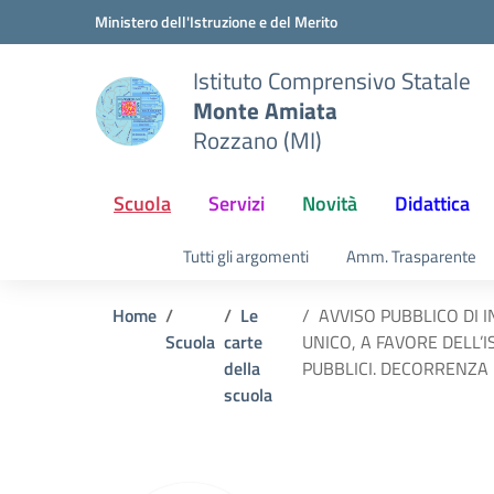
Vai ai contenuti
Vai al menu di navigazione
Vai al footer
Ministero dell'Istruzione e del Merito
Istituto Comprensivo Statale
Monte Amiata
Rozzano (MI)
Scuola
Servizi
Novità
Didattica
Tutti gli argomenti
Amm. Trasparente
Home
Le
AVVISO PUBBLICO DI 
Scuola
carte
UNICO, A FAVORE DELL’I
della
PUBBLICI. DECORRENZA 
scuola