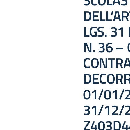
SCOLAST
DELL’AR
LGS. 31
N. 36 –
CONTRAT
DECORR
01/01/
31/12/2
Z403D4