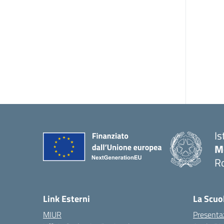
Is
M
R
Link Esterni
La Scuo
MIUR
Presenta