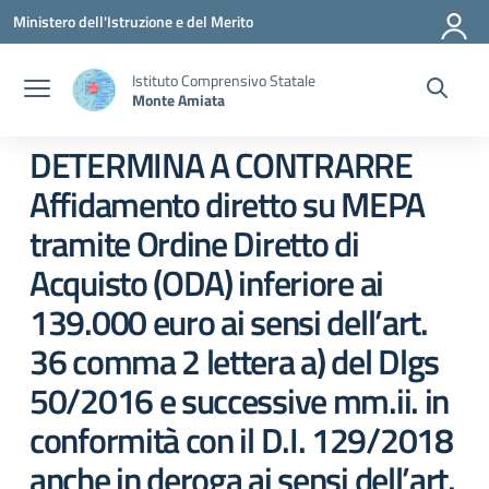
Vai ai contenuti
Vai al menu di navigazione
Vai al footer
Ministero dell'Istruzione e del Merito
Istituto Comprensivo Statale
Monte Amiata
DETERMINA A CONTRARRE
Affidamento diretto su MEPA
tramite Ordine Diretto di
Acquisto (ODA) inferiore ai
139.000 euro ai sensi dell’art.
36 comma 2 lettera a) del Dlgs
50/2016 e successive mm.ii. in
conformità con il D.I. 129/2018
anche in deroga ai sensi dell’art.