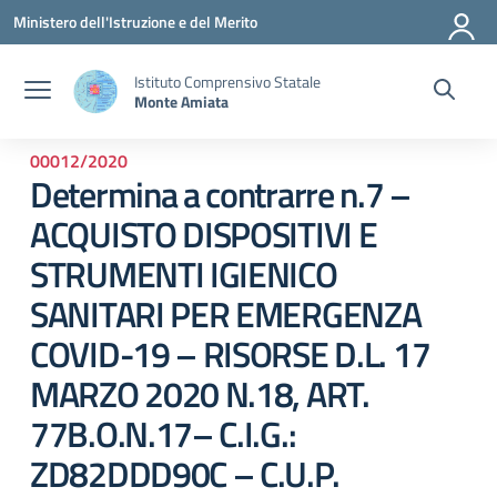
Vai ai contenuti
Vai al menu di navigazione
Vai al footer
Ministero dell'Istruzione e del Merito
Istituto Comprensivo Statale
Monte Amiata
00012/2020
Determina a contrarre n.7 –
ACQUISTO DISPOSITIVI E
STRUMENTI IGIENICO
SANITARI PER EMERGENZA
COVID-19 – RISORSE D.L. 17
MARZO 2020 N.18, ART.
77B.O.N.17– C.I.G.:
ZD82DDD90C – C.U.P.