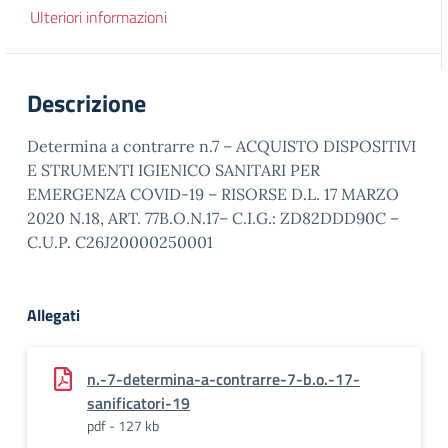
Ulteriori informazioni
Descrizione
Determina a contrarre n.7 – ACQUISTO DISPOSITIVI
E STRUMENTI IGIENICO SANITARI PER
EMERGENZA COVID-19 – RISORSE D.L. 17 MARZO
2020 N.18, ART. 77B.O.N.17– C.I.G.: ZD82DDD90C –
C.U.P. C26J20000250001
Allegati
n.-7-determina-a-contrarre-7-b.o.-17-
sanificatori-19
pdf - 127 kb