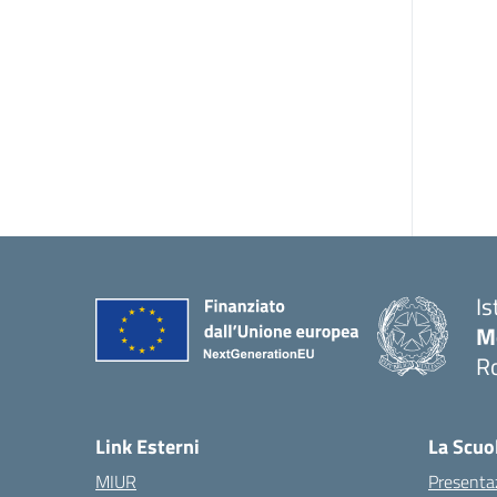
Is
M
R
Link Esterni
La Scuo
MIUR
Presenta