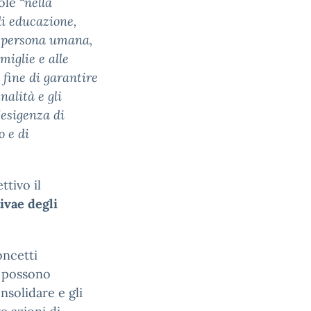
uole
“nella
di educazione,
a persona umana,
miglie e alle
l fine di garantire
nalità e gli
’esigenza di
o e di
ttivo il
ivae degli
oncetti
e possono
nsolidare e gli