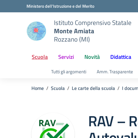
Vai ai contenuti
Vai al menu di navigazione
Vai al footer
Ministero dell'Istruzione e del Merito
Istituto Comprensivo Statale
Monte Amiata
Rozzano (MI)
Scuola
Servizi
Novità
Didattica
Tutti gli argomenti
Amm. Trasparente
Home
Scuola
Le carte della scuola
I docum
RAV – R
Autoval