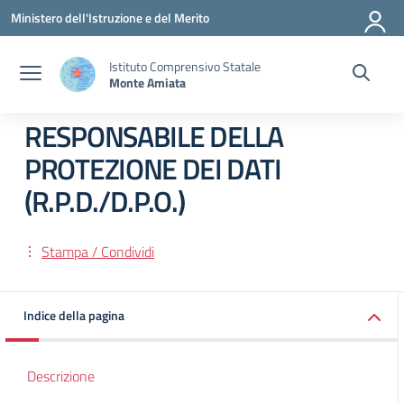
Vai ai contenuti
Vai al menu di navigazione
Vai al footer
Ministero dell'Istruzione e del Merito
Istituto Comprensivo Statale
Monte Amiata
RESPONSABILE DELLA
PROTEZIONE DEI DATI
(R.P.D./D.P.O.)
Stampa / Condividi
Indice della pagina
Descrizione