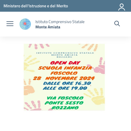
Vai ai contenuti
Vai al menu di navigazione
Vai al footer
Ministero dell'Istruzione e del Merito
Istituto Comprensivo Statale
Monte Amiata