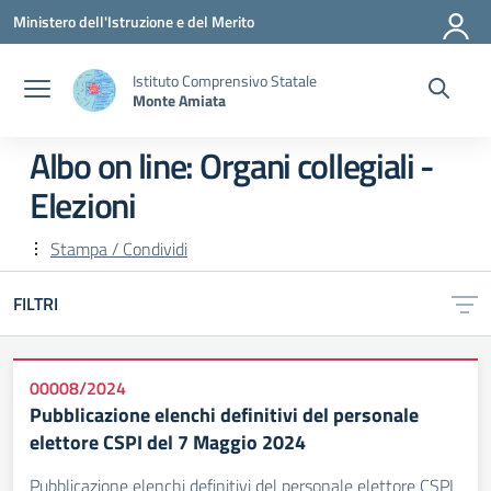
Vai ai contenuti
Vai al menu di navigazione
Vai al footer
Ministero dell'Istruzione e del Merito
Istituto Comprensivo Statale
Monte Amiata
Albo on line:
Organi collegiali -
Elezioni
Stampa / Condividi
FILTRI
00008/2024
Pubblicazione elenchi definitivi del personale
elettore CSPI del 7 Maggio 2024
Pubblicazione elenchi definitivi del personale elettore CSPI