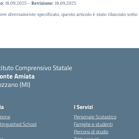
o:
18.09.2025
-
Revisione:
18.09.2025
ove diversamente specificato, questo articolo è stato rilasciato sott
tituto Comprensivo Statale
onte Amiata
ozzano (MI)
la
I Servizi
zione
Personale Scolastico
stinguished School
Famiglie e studenti
Percorsi di studio