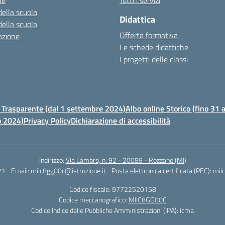
ne
Tutti i servizi
della scuola
Didattica
della scuola
Offerta formativa
azione
Le schede didattiche
I progetti delle classi
Trasparente (dal 1 settembre 2024)
Albo online Storico (fino 31
o 2024)
Privacy Policy
Dichiarazione di accessibilità
Indirizzo:
Via Lambro, n. 92 - 20089 - Rozzano (MI)
21
Email:
miic8gg00c@istruzione.it
Posta elettronica certificata (PEC):
mii
Codice fiscale: 97722520158
Codice meccanografico:
MIIC8GG00C
Codice Indice delle Pubbliche Amministrazioni (IPA): icma