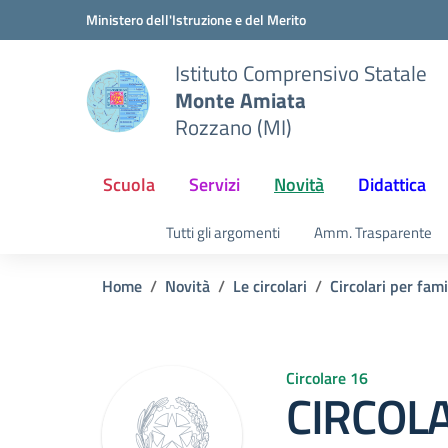
Vai ai contenuti
Vai al menu di navigazione
Vai al footer
Ministero dell'Istruzione e del Merito
Istituto Comprensivo Statale
Monte Amiata
Rozzano (MI)
Scuola
Servizi
Novità
Didattica
Tutti gli argomenti
Amm. Trasparente
Home
Novità
Le circolari
Circolari per fam
Circolare 16
CIRCOL