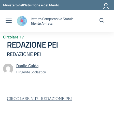
Vai ai contenuti
Vai al menu di navigazione
Vai al footer
Ministero dell'Istruzione e del Merito
Istituto Comprensivo Statale
Monte Amiata
Circolare 17
REDAZIONE PEI
REDAZIONE PEI
Danilo Guido
Dirigente Scolastico
CIRCOLARE N.17_REDAZIONE PEI