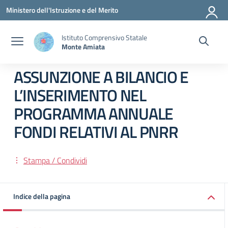
Vai ai contenuti
Vai al menu di navigazione
Vai al footer
Ministero dell'Istruzione e del Merito
Istituto Comprensivo Statale
Monte Amiata
ASSUNZIONE A BILANCIO E
L’INSERIMENTO NEL
PROGRAMMA ANNUALE
FONDI RELATIVI AL PNRR
Stampa / Condividi
Indice della pagina