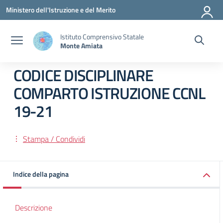
Vai ai contenuti
Vai al menu di navigazione
Vai al footer
Ministero dell'Istruzione e del Merito
Istituto Comprensivo Statale
Monte Amiata
CODICE DISCIPLINARE
COMPARTO ISTRUZIONE CCNL
19-21
Stampa / Condividi
Indice della pagina
Descrizione