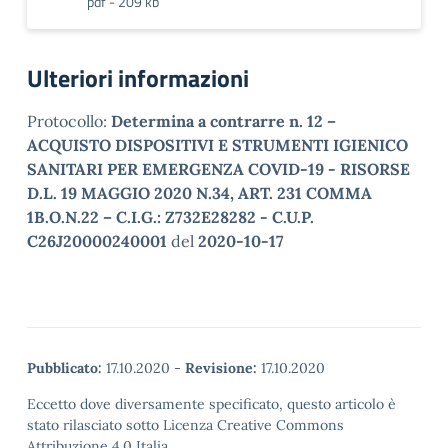
pdf - 209 kb
Ulteriori informazioni
Protocollo:
Determina a contrarre n. 12 –
ACQUISTO DISPOSITIVI E STRUMENTI IGIENICO
SANITARI PER EMERGENZA COVID-19 - RISORSE
D.L. 19 MAGGIO 2020 N.34, ART. 231 COMMA
1B.O.N.22 – C.I.G.: Z732E28282 - C.U.P.
C26J20000240001
del
2020-10-17
Pubblicato:
17.10.2020
-
Revisione:
17.10.2020
Eccetto dove diversamente specificato, questo articolo è
stato rilasciato sotto Licenza Creative Commons
Attribuzione 4.0 Italia.