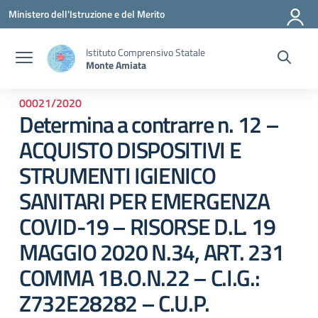
Vai ai contenuti
Vai al menu di navigazione
Vai al footer
Ministero dell'Istruzione e del Merito
Istituto Comprensivo Statale
Monte Amiata
00021/2020
Determina a contrarre n. 12 –
ACQUISTO DISPOSITIVI E
STRUMENTI IGIENICO
SANITARI PER EMERGENZA
COVID-19 – RISORSE D.L. 19
MAGGIO 2020 N.34, ART. 231
COMMA 1B.O.N.22 – C.I.G.:
Z732E28282 – C.U.P.