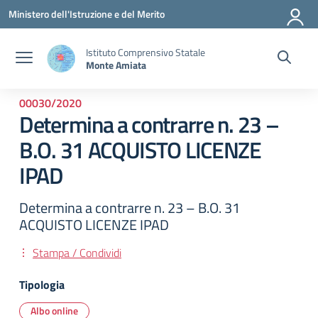
Vai ai contenuti
Vai al menu di navigazione
Vai al footer
Ministero dell'Istruzione e del Merito
Istituto Comprensivo Statale
Monte Amiata
00030/2020
Determina a contrarre n. 23 –
B.O. 31 ACQUISTO LICENZE
IPAD
Determina a contrarre n. 23 – B.O. 31
ACQUISTO LICENZE IPAD
Stampa / Condividi
Tipologia
Albo online