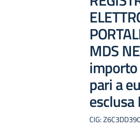
REGIST
ELETTR
PORTAL
MDS NET
importo 
pari a e
esclusa 
CIG: Z6C3DD39