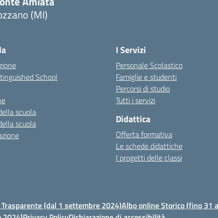
onte Amiata
ozzano (MI)
la
I Servizi
zione
Personale Scolastico
stinguished School
Famiglie e studenti
Percorsi di studio
ne
Tutti i servizi
della scuola
Didattica
della scuola
Offerta formativa
azione
Le schede didattiche
I progetti delle classi
Trasparente (dal 1 settembre 2024)
Albo online Storico (fino 31
o 2024)
Privacy Policy
Dichiarazione di accessibilità