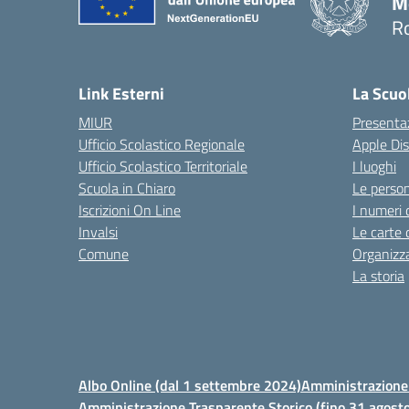
M
R
Link Esterni
La Scuo
MIUR
Presenta
Ufficio Scolastico Regionale
Apple Di
Ufficio Scolastico Territoriale
I luoghi
Scuola in Chiaro
Le perso
Iscrizioni On Line
I numeri 
Invalsi
Le carte 
Comune
Organizz
La storia
Albo Online (dal 1 settembre 2024)
Amministrazione 
Amministrazione Trasparente Storico (fino 31 agost