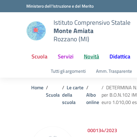
Vai ai contenuti
Vai al menu di navigazione
Vai al footer
Ministero dell'Istruzione e del Merito
Istituto Comprensivo Statale
Monte Amiata
Rozzano (MI)
Scuola
Servizi
Novità
Didattica
Tutti gli argomenti
Amm. Trasparente
Home
Le carte
DETERMINA N. 10
Scuola
della
Albo
per B.O.N.102 
scuola
online
euro 1.010,00 es
000134/2023