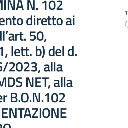
INA N. 102
T
nto diretto ai
l’art. 50,
lett. b) del d.
36/2023, alla
MDS NET, alla
er B.O.N.102
ENTAZIONE