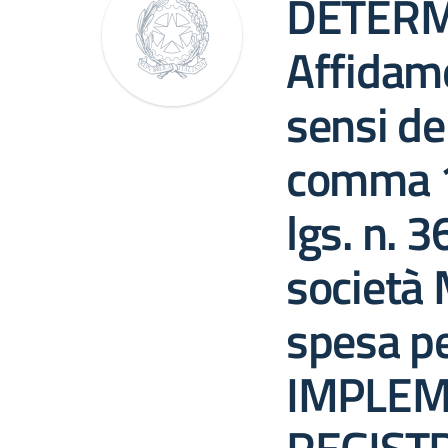
DETERM
Affidame
sensi del
comma 1, 
lgs. n. 
società 
spesa p
IMPLEM