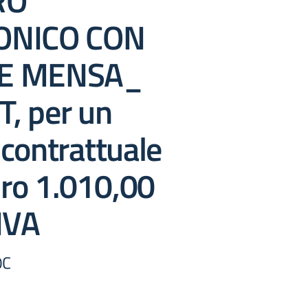
RO
ONICO CON
E MENSA_
, per un
contrattuale
uro 1.010,00
IVA
0C