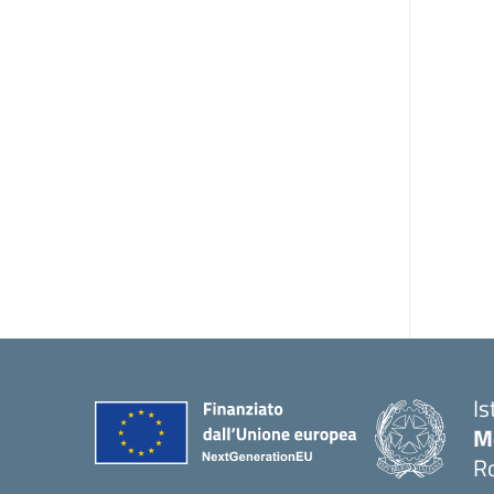
Is
M
R