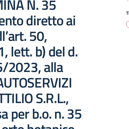
INA N. 35
T
nto diretto ai
l’art. 50,
lett. b) del d.
36/2023, alla
 AUTOSERVIZI
TILIO S.R.L.,
a per b.o. n. 35