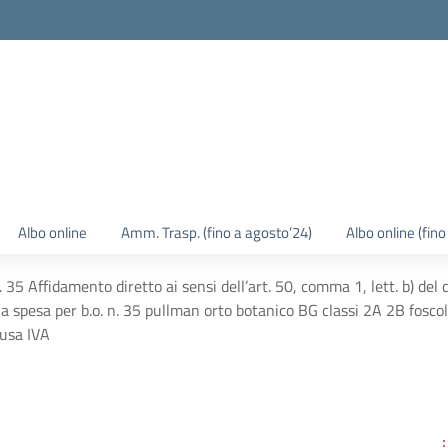
Albo online
Amm. Trasp. (fino a agosto’24)
Albo online (fin
5 Affidamento diretto ai sensi dell’art. 50, comma 1, lett. b) del 
lla spesa per b.o. n. 35 pullman orto botanico BG classi 2A 2B fosc
usa IVA