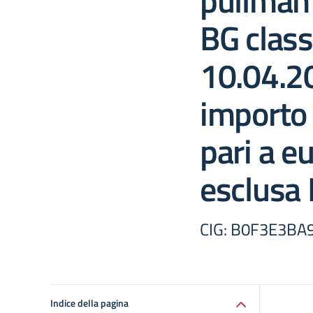
pullman 
BG class
10.04.2
importo 
pari a e
esclusa 
CIG: B0F3E3BA
Indice della pagina