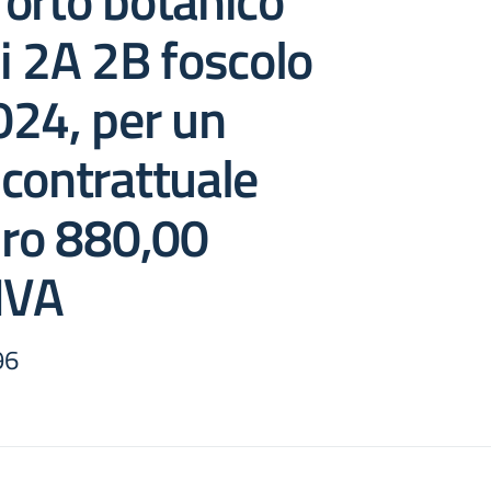
orto botanico
i 2A 2B foscolo
024, per un
contrattuale
uro 880,00
IVA
96