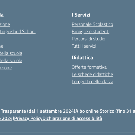
la
I Servizi
zione
Personale Scolastico
stinguished School
Famiglie e studenti
Percorsi di studio
ne
Tutti i servizi
della scuola
Didattica
della scuola
Offerta formativa
azione
Le schede didattiche
I progetti delle classi
Trasparente (dal 1 settembre 2024)
Albo online Storico (fino 31
o 2024)
Privacy Policy
Dichiarazione di accessibilità