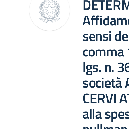
DETERM
Affidame
sensi del
comma 1, 
lgs. n. 
società
CERVI AT
alla spes