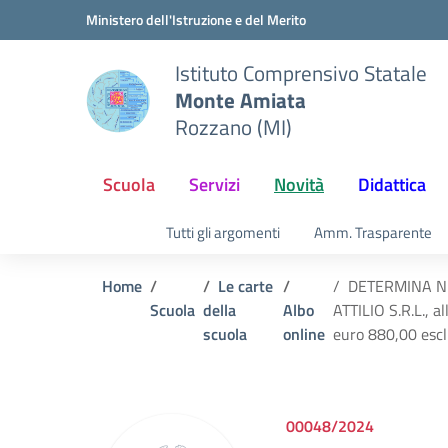
Vai ai contenuti
Vai al menu di navigazione
Vai al footer
Ministero dell'Istruzione e del Merito
Istituto Comprensivo Statale
Monte Amiata
Rozzano (MI)
Scuola
Servizi
Novità
Didattica
Tutti gli argomenti
Amm. Trasparente
Home
Le carte
DETERMINA N. 3
Scuola
della
Albo
ATTILIO S.R.L., a
scuola
online
euro 880,00 escl
00048/2024