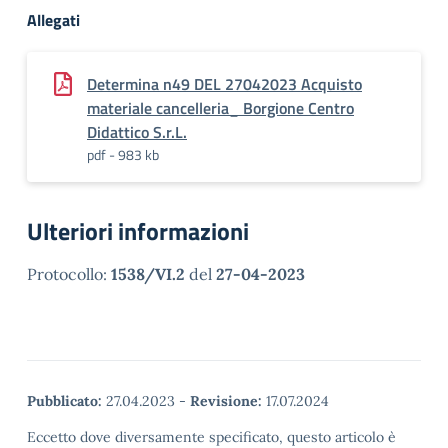
Allegati
Determina n49 DEL 27042023 Acquisto
materiale cancelleria_ Borgione Centro
Didattico S.r.L.
pdf - 983 kb
Ulteriori informazioni
Protocollo:
1538/VI.2
del
27-04-2023
Pubblicato:
27.04.2023
-
Revisione:
17.07.2024
Eccetto dove diversamente specificato, questo articolo è