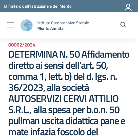
Vai ai contenuti
Vai al menu di navigazione
Vai al footer
Ministero dell'Istruzione e del Merito
Istituto Comprensivo Statale
Monte Amiata
00062/2024
DETERMINA N. 50 Affidamento
diretto ai sensi dell’art. 50,
comma 1, lett. b) del d. lgs. n.
36/2023, alla società
AUTOSERVIZI CERVI ATTILIO
S.R.L., alla spesa per b.o.n. 50
pullman uscita didattica pane e
mate infazia foscolo del