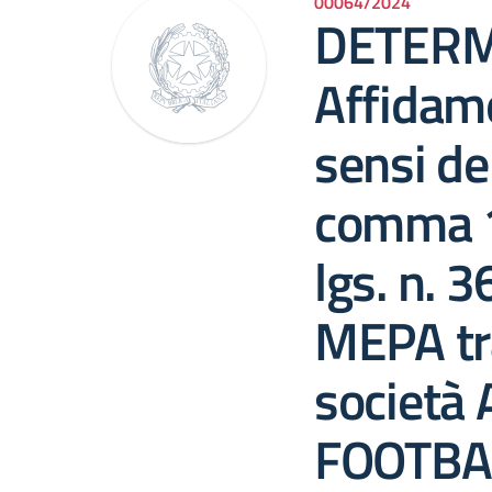
00064/2024
DETERM
Affidame
sensi del
comma 1, 
lgs. n. 
MEPA tr
società 
FOOTBAL