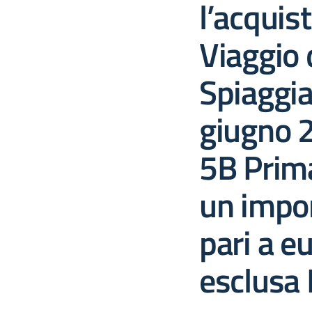
l’acquist
Viaggio 
Spiaggi
giugno 2
5B Prima
un impor
pari a e
esclusa 