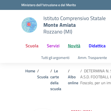
Vai ai contenuti
Vai al menu di navigazione
Vai al footer
Ministero dell'Istruzione e del Merito
Istituto Comprensivo Statale
Monte Amiata
Rozzano (MI)
Scuola
Servizi
Novità
Didattica
Tutti gli argomenti
Amm. Trasparente
Home
Le
DETERMINA N. 52 
Scuola
carte
Albo
A.S.D. FOOTBALL C
della
online
Foscolo, per un im
scuola