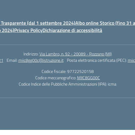
Trasparente (dal 1 settembre 2024)
Albo online Storico (fino 31
o 2024)
Privacy Policy
Dichiarazione di accessibilità
Indirizzo:
Via Lambro, n. 92 - 20089 - Rozzano (MI)
21
Email:
miic8gg00c@istruzione.it
Posta elettronica certificata (PEC):
mii
Codice fiscale: 97722520158
Codice meccanografico:
MIIC8GG00C
Codice Indice delle Pubbliche Amministrazioni (IPA): icma