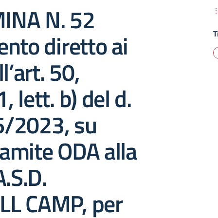
INA N. 52
T
nto diretto ai
l’art. 50,
lett. b) del d.
36/2023, su
amite ODA alla
A.S.D.
L CAMP, per