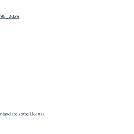
_95_2024
rilasciato sotto Licenza