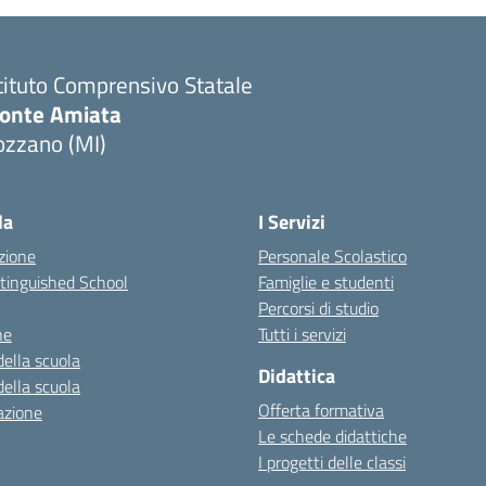
tituto Comprensivo Statale
onte Amiata
ozzano (MI)
la
I Servizi
zione
Personale Scolastico
stinguished School
Famiglie e studenti
Percorsi di studio
ne
Tutti i servizi
della scuola
Didattica
della scuola
Offerta formativa
azione
Le schede didattiche
I progetti delle classi