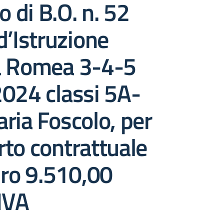
o di B.O. n. 52
d’Istruzione
a Romea 3-4-5
024 classi 5A-
ria Foscolo, per
to contrattuale
uro 9.510,00
IVA