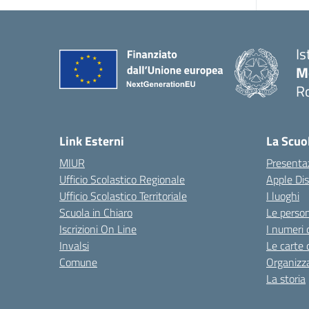
Is
M
R
Link Esterni
La Scuo
MIUR
Presenta
Ufficio Scolastico Regionale
Apple Di
Ufficio Scolastico Territoriale
I luoghi
Scuola in Chiaro
Le perso
Iscrizioni On Line
I numeri 
Invalsi
Le carte 
Comune
Organizz
La storia