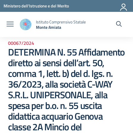
Vai ai contenuti
Vai al menu di navigazione
Vai al footer
Ministero dell'Istruzione e del Merito
Istituto Comprensivo Statale
Monte Amiata
00067/2024
DETERMINA N. 55 Affidamento
diretto ai sensi dell’art. 50,
comma 1, lett. b) del d. lgs. n.
36/2023, alla società C-WAY
S.R.L. UNIPERSONALE, alla
spesa per b.o. n. 55 uscita
didattica acquario Genova
classe 2A Mincio del