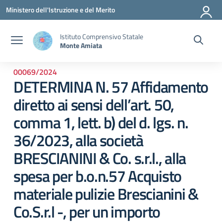
Vai ai contenuti
Vai al menu di navigazione
Vai al footer
Ministero dell'Istruzione e del Merito
Istituto Comprensivo Statale
Monte Amiata
00069/2024
DETERMINA N. 57 Affidamento
diretto ai sensi dell’art. 50,
comma 1, lett. b) del d. lgs. n.
36/2023, alla società
BRESCIANINI & Co. s.r.l., alla
spesa per b.o.n.57 Acquisto
materiale pulizie Brescianini &
Co.S.r.l -, per un importo