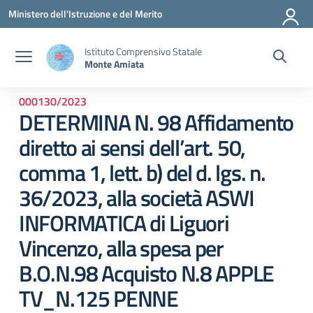
Vai ai contenuti
Vai al menu di navigazione
Vai al footer
Ministero dell'Istruzione e del Merito
Istituto Comprensivo Statale
Monte Amiata
000130/2023
DETERMINA N. 98 Affidamento
diretto ai sensi dell’art. 50,
comma 1, lett. b) del d. lgs. n.
36/2023, alla società ASWI
INFORMATICA di Liguori
Vincenzo, alla spesa per
B.O.N.98 Acquisto N.8 APPLE
TV_N.125 PENNE