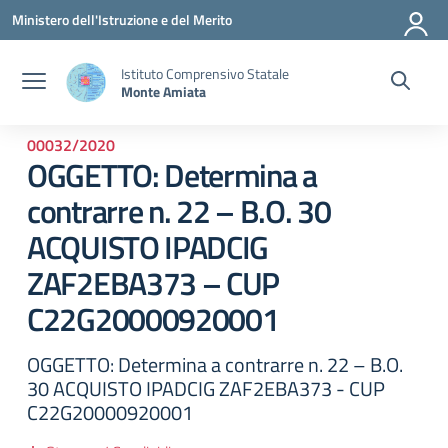
Vai ai contenuti
Vai al menu di navigazione
Vai al footer
Ministero dell'Istruzione e del Merito
Istituto Comprensivo Statale
Monte Amiata
00032/2020
OGGETTO: Determina a
contrarre n. 22 – B.O. 30
ACQUISTO IPADCIG
ZAF2EBA373 – CUP
C22G20000920001
OGGETTO: Determina a contrarre n. 22 – B.O.
30 ACQUISTO IPADCIG ZAF2EBA373 - CUP
C22G20000920001