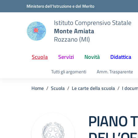
Vai ai contenuti
Vai al menu di navigazione
Vai al footer
Ministero dell'Istruzione e del Merito
Istituto Comprensivo Statale
Monte Amiata
Rozzano (MI)
Scuola
Servizi
Novità
Didattica
Tutti gli argomenti
Amm. Trasparente
Home
Scuola
Le carte della scuola
I docum
PIANO 
DELL’O