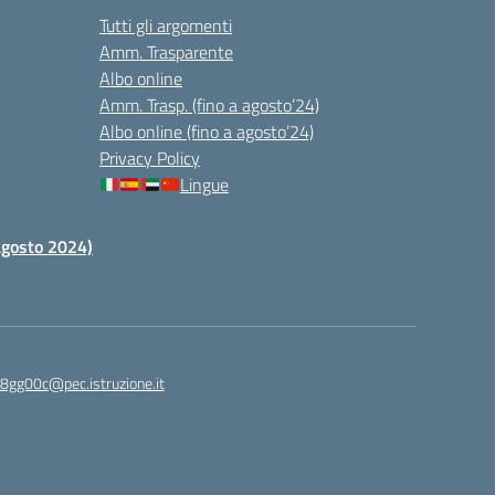
Tutti gli argomenti
Amm. Trasparente
Albo online
Amm. Trasp. (fino a agosto’24)
Albo online (fino a agosto’24)
Privacy Policy
Lingue
 agosto 2024)
c8gg00c@pec.istruzione.it