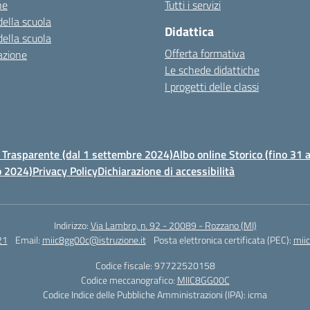
ne
Tutti i servizi
della scuola
Didattica
della scuola
Offerta formativa
azione
Le schede didattiche
I progetti delle classi
Trasparente (dal 1 settembre 2024)
Albo online Storico (fino 31
o 2024)
Privacy Policy
Dichiarazione di accessibilità
Indirizzo:
Via Lambro, n. 92 - 20089 - Rozzano (MI)
21
Email:
miic8gg00c@istruzione.it
Posta elettronica certificata (PEC):
mii
Codice fiscale: 97722520158
Codice meccanografico:
MIIC8GG00C
Codice Indice delle Pubbliche Amministrazioni (IPA): icma