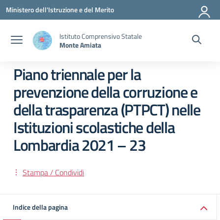
Vai ai contenuti
Vai al menu di navigazione
Vai al footer
Ministero dell'Istruzione e del Merito
Istituto Comprensivo Statale
Monte Amiata
Piano triennale per la
prevenzione della corruzione e
della trasparenza (PTPCT) nelle
Istituzioni scolastiche della
Lombardia 2021 – 23
Stampa / Condividi
Indice della pagina