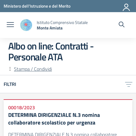
Vai ai contenuti
Vai al menu di navigazione
Vai al footer
Ministero dell'Istruzione e del Merito
Istituto Comprensivo Statale
Monte Amiata
Albo on line:
Contratti -
Personale ATA
Stampa / Condividi
FILTRI
00018/2023
DETERMINA DIRIGENZIALE N.3 nomina
collaboratore scolastico per urgenza
DETERMINA DIRIGENZIALE N.3 nomina collaboratore