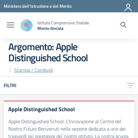
Vai ai contenuti
Vai al menu di navigazione
Vai al footer
Ministero dell'Istruzione e del Merito
Istituto Comprensivo Statale
Monte Amiata
Argomento: Apple
Distinguished School
Stampa / Condividi
FILTRI
Apple Distinguished School
Apple Distinguished School: L’Innovazione al Centro del
Nostro Futuro Benvenuti nella sezione dedicata a uno dei
traguardi più prestigiosi del nostro istituto. La nostra scuola