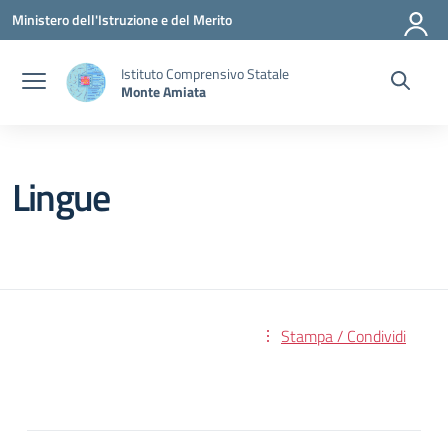
Vai ai contenuti
Vai al menu di navigazione
Vai al footer
Ministero dell'Istruzione e del Merito
Istituto Comprensivo Statale
Monte Amiata
Lingue
Stampa / Condividi