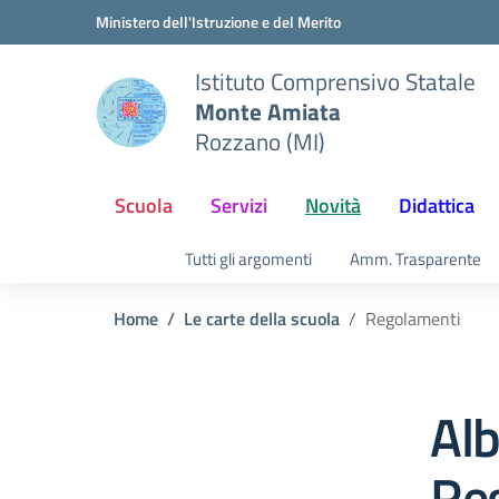
Vai ai contenuti
Vai al menu di navigazione
Vai al footer
Ministero dell'Istruzione e del Merito
Istituto Comprensivo Statale
Monte Amiata
Rozzano (MI)
Scuola
Servizi
Novità
Didattica
Tutti gli argomenti
Amm. Trasparente
Home
Le carte della scuola
Regolamenti
Alb
Re