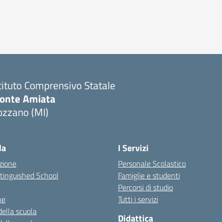
tituto Comprensivo Statale
onte Amiata
ozzano (MI)
la
I Servizi
zione
Personale Scolastico
stinguished School
Famiglie e studenti
Percorsi di studio
ne
Tutti i servizi
della scuola
Didattica