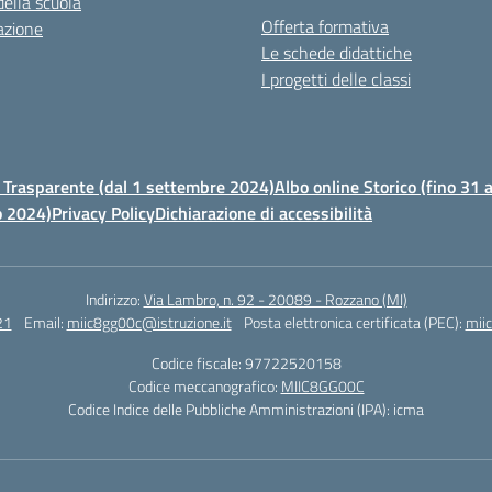
della scuola
Offerta formativa
azione
Le schede didattiche
I progetti delle classi
Trasparente (dal 1 settembre 2024)
Albo online Storico (fino 31
o 2024)
Privacy Policy
Dichiarazione di accessibilità
Indirizzo:
Via Lambro, n. 92 - 20089 - Rozzano (MI)
21
Email:
miic8gg00c@istruzione.it
Posta elettronica certificata (PEC):
mii
Codice fiscale: 97722520158
Codice meccanografico:
MIIC8GG00C
Codice Indice delle Pubbliche Amministrazioni (IPA): icma